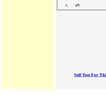
গ.
বাণী
Self Test For Th