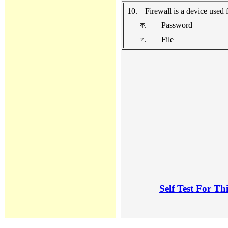
10.
Firewall is a device used for
ক.
Password
গ.
File
Self Test For Th