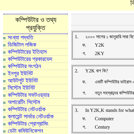
ব
কম্পিউটার ও তথ্য
প্রযুক্তি
সংখ্যা পদ্ধতি
1.
২০০০ সালের ১ জানুয়ারি সারা বিশ্
ডিজিটাল লজিক
ক.
Y2K
কম্পিউটারের ইতিহাস
গ.
2KY
কম্পিউটারের প্রকারভেদ
কম্পিউটার সংগঠন
2.
Y2K বাগ কি?
ইনপুর ইউনিট
আউটপুট ইউনিট
ক.
একটি কম্পিউটার ভাইরাস 
সিস্টেম ইউনিট
গ.
নতুন সহস্রাব্দের কম্পিউটার
কম্পিউটার সফটওয়্যার
অপারেটিং সিস্টেম
কম্পিউটার নেটওর্য়াক
3.
In Y2K,K stands for wha
ক্লায়েন্ট সার্ভার নেটওর্য়াক
ক.
Computer
কম্পিউটার প্রোগ্রামিং
গ.
Century
ডেটা কমিউনিকেশন